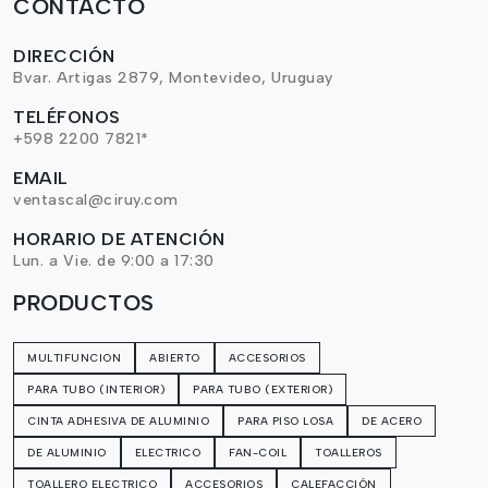
CONTACTO
DIRECCIÓN
Bvar. Artigas 2879, Montevideo, Uruguay
TELÉFONOS
+598 2200 7821*
EMAIL
ventascal@ciruy.com
HORARIO DE ATENCIÓN
Lun. a Vie. de 9:00 a 17:30
PRODUCTOS
MULTIFUNCION
ABIERTO
ACCESORIOS
PARA TUBO (INTERIOR)
PARA TUBO (EXTERIOR)
CINTA ADHESIVA DE ALUMINIO
PARA PISO LOSA
DE ACERO
DE ALUMINIO
ELECTRICO
FAN-COIL
TOALLEROS
TOALLERO ELECTRICO
ACCESORIOS
CALEFACCIÓN